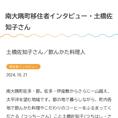
南大隅町移住者インタビュー・土橋佐
知子さん
すみずみ！みなみおおすみについて
南大隅について
土橋佐知子さん／飲んかた料理人
地域体験
移住者インタビュー
2024.10.21
お試し住宅
仕事を選ぶ
南大隅町佐多・郡。佐多・伊座敷からさらに一山越え、
太平洋を望む地域です。郡の地で暮らしながら、町内各
食品加工室
地で飲んかた料理やこだわりのコーヒーをふるまってく
ださる〈つっちーさん〉こと土橋佐知子(つちはし・さ