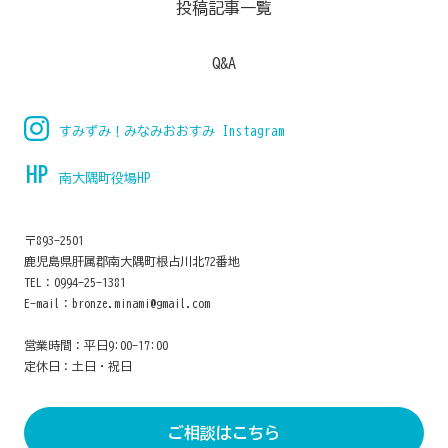
投稿記事一覧
Q&A
すみずみ！みなみおおすみ Instagram
HP
南大隅町役場HP
〒893-2501
鹿児島県肝属郡南大隅町根占川北72番地
TEL：0994-25-1381
E-mail：
bronze.minami@gmail.com
営業時間：平日9:00-17:00
定休日：土日・祝日
ご相談はこちら