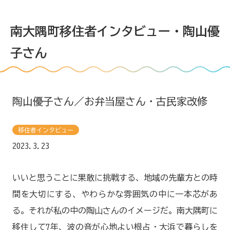
南大隅町移住者インタビュー・陶山優
子さん
すみずみ！みなみおおすみについて
南大隅について
陶山優子さん／お弁当屋さん・古民家改修
地域体験
移住者インタビュー
2023.3.23
お試し住宅
仕事を選ぶ
いいと思うことに果敢に挑戦する、地域の先輩方との時
間を大切にする、やわらかな雰囲気の中に一本芯があ
食品加工室
る。それが私の中の陶山さんのイメージだ。南大隅町に
移住して7年、波の音が心地よい根占・大浜で暮らしを